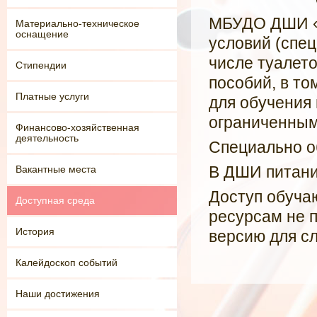
МБУДО ДШИ «
Материально-техническое
оснащение
условий (спе
числе туалет
Стипендии
пособий, в то
Платные услуги
для обучения 
ограниченным
Финансово-хозяйственная
деятельность
Специально о
В ДШИ питани
Вакантные места
Доступ обуча
Доступная среда
ресурсам не 
История
версию для с
Калейдоскоп событий
Наши достижения